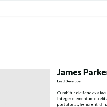
James Parke
Lead Developer
Curabitur eleifend ex a iac
Integer elementum eu elit 
porttitor at, hendrerit id m