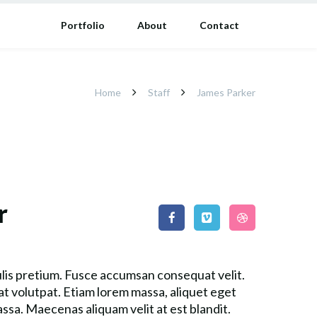
Portfolio
About
Contact
Home
Staff
James Parker
r
ulis pretium. Fusce accumsan consequat velit.
at volutpat. Etiam lorem massa, aliquet eget
assa. Maecenas aliquam velit at est blandit.